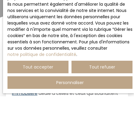
Ils nous permettent également d'améliorer la qualité de
nos services et la convivialité de notre site internet. Nous
utiliserons uniquement les données personnelles pour
lesquelles vous avez donné votre accord. Vous pouvez les
modifier à n'importe quel moment via la rubrique ″Gérer les
cookies″ en bas de notre site, à l'exception des cookies
essentiels à son fonctionnement. Pour plus d'informations
sur vos données personnelles, veuillez consulter
Gagnez du temps, accédez aux
notre politique de confidentialité
.
meilleures opportunités
Tout accepter
Tout refuser
Parce qu’un projet d’achat immobilier ne se limite
pas à une simple recherche en ligne,
THE NEW
Personnaliser
AGENCY
propose un service de
chasse
immobilière
dédié à celles et ceux qui souhaitent
gagner du temps
et accéder aux
meilleures
opportunités du marché
.
Nous agissons comme un
représentant exclusif
de vos intérêts
, en prenant en charge toutes les
étapes de la recherche : définition de votre projet,