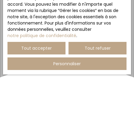
accord. Vous pouvez les modifier à n'importe quel
moment via la rubrique ″Gérer les cookies″ en bas de
notre site, à l'exception des cookies essentiels à son
fonctionnement. Pour plus d'informations sur vos
données personnelles, veuillez consulter
notre politique de confidentialité
.
Tout accepter
Tout refuser
Personnaliser
Blog
Notre actualité
|
Astuces pour acheter
Pourquoi les acheteurs recherchent-ils davantage les
villes moyennes en 2026 ?